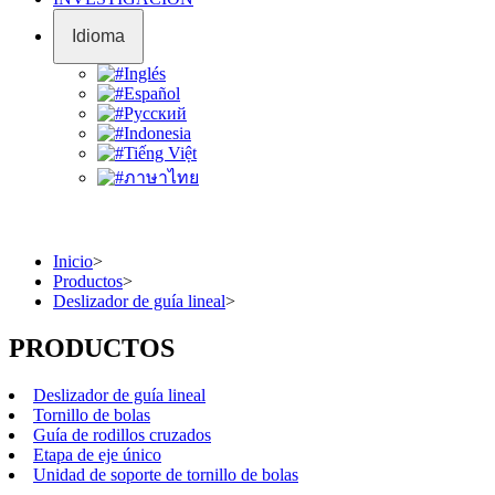
Idioma
Inglés
Español
Pусский
Indonesia
Tiếng Việt
ภาษาไทย
Inicio
>
Productos
>
Deslizador de guía lineal
>
PRODUCTOS
Deslizador de guía lineal
Tornillo de bolas
Guía de rodillos cruzados
Etapa de eje único
Unidad de soporte de tornillo de bolas