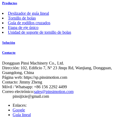
Productos
Deslizador de guía lineal
Tornillo de bolas
Guía de rodillos cruzados
Etapa de eje único
Unidad de soporte de tornillo de bolas
Solución
Contacto
Dongguan Pinsi Machinery Co., Ltd.
Dirección: 102, Edificio 7, Nº 23 Jinqu Rd, Wanjiang, Dongguan,
Guangdong, China
Página web: https://sp.pinsimotion.com
Contacto: Jimmy Zheng
Móvil / Whatsapp: +86 156 2292 4499
Correo electrónico:
sales@pinsimotion.com
pinsijixie@gmail.com
Enlaces:
Google
Guía lineal